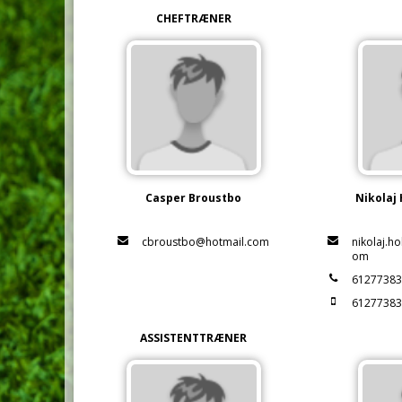
CHEFTRÆNER
Casper Broustbo
Nikolaj
cbroustbo@hotmail.com
nikolaj.h
om
6127738
6127738
ASSISTENTTRÆNER