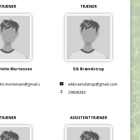
TRÆNER
TRÆNER
 Holm Mortensen
Eik Brændstrup
olm.mortensen@gmail.c
eikbraendstrup@gmail.com
29808383
3
3
TRÆNER
ASSISTENTTRÆNER