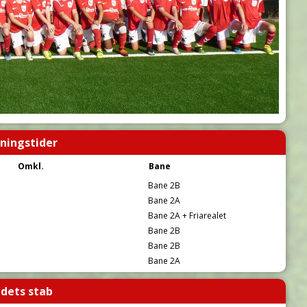
ningstider
Omkl.
Bane
Bane 2B
Bane 2A
Bane 2A + Friarealet
Bane 2B
Bane 2B
Bane 2A
dets stab