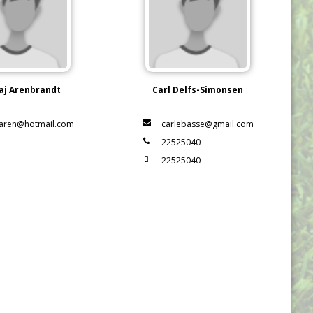
aj Arenbrandt
Carl Delfs-Simonsen
aren@hotmail.com
carlebasse@gmail.com
22525040
22525040