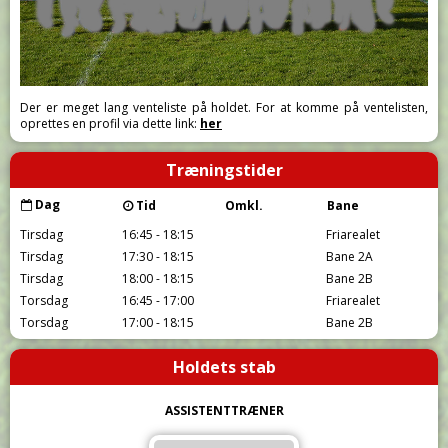
Der er meget lang venteliste på holdet. For at komme på ventelisten,
oprettes en profil via dette link:
her
Træningstider
Dag
Tid
Omkl.
Bane
Tirsdag
16:45 - 18:15
Friarealet
Tirsdag
17:30 - 18:15
Bane 2A
Tirsdag
18:00 - 18:15
Bane 2B
Torsdag
16:45 - 17:00
Friarealet
Torsdag
17:00 - 18:15
Bane 2B
Holdets stab
ASSISTENTTRÆNER