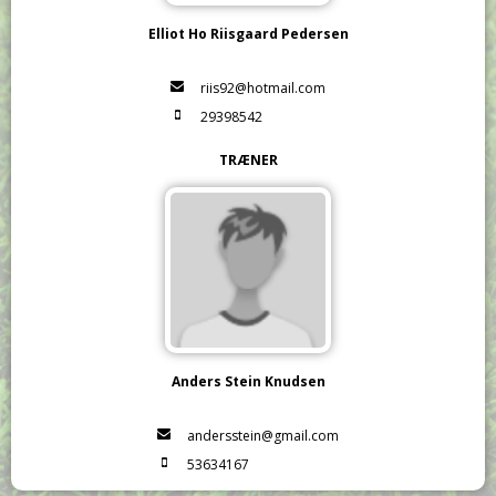
Elliot Ho Riisgaard Pedersen
riis92@hotmail.com
29398542
TRÆNER
Anders Stein Knudsen
andersstein@gmail.com
53634167