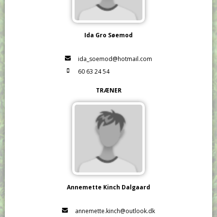
Ida Gro Søemod
ida_soemod@hotmail.com
60 63 24 54
TRÆNER
Annemette Kinch Dalgaard
annemette.kinch@outlook.dk