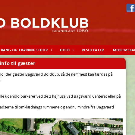
BANE- OG TRÆNINGSTIDER
HOLD
RESULTATER
MEDLEMSKA
info til gæster
ehold, der gæster Bagsværd Boldklub, så de nemmest kan færdes på
.
lle udehold
parkerer ved de 2 højhuse ved Bagsværd Centeret eller på
spladserne til omklædnings rummene og endnu mindre fra Bagsværd