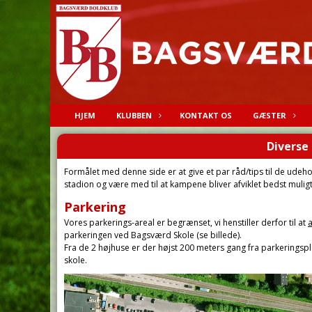
HJEM
KLUBBEN
KONTAKT OS
GÆSTER
Diverse 
Formålet med denne side er at give et par råd/tips til de ud
stadion og være med til at kampene bliver afviklet bedst muligt
Parkering
Vores parkerings-areal er begrænset, vi henstiller derfor til at
a
parkeringen ved Bagsværd Skole (se billede).
Fra de 2 højhuse er der højst 200 meters gang fra parkering
skole.