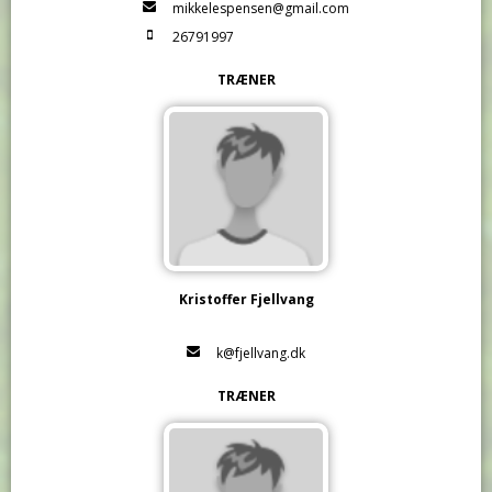
mikkelespensen@gmail.com
26791997
TRÆNER
Kristoffer Fjellvang
k@fjellvang.dk
TRÆNER