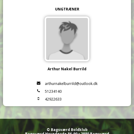
UNGTRÆNER
Arthur Nakel Burrild
arthurnakelburrild@outlook.dk
51234140
42922633
© Bagsværd Boldklub
Bagsværd Hovedgade 86-90 • 2880 Bagsværd