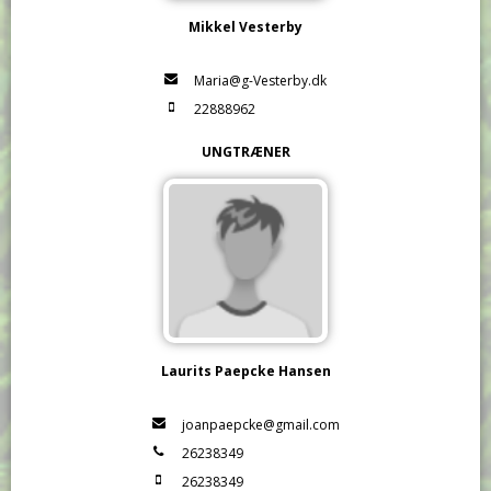
Mikkel Vesterby
Maria@g-Vesterby.dk
22888962
UNGTRÆNER
Laurits Paepcke Hansen
joanpaepcke@gmail.com
26238349
26238349