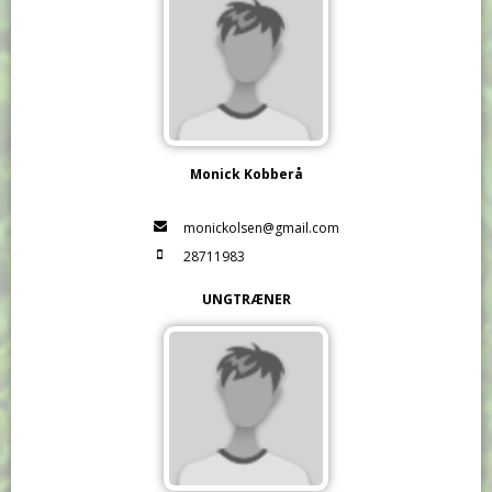
Monick Kobberå
monickolsen@gmail.com
28711983
UNGTRÆNER