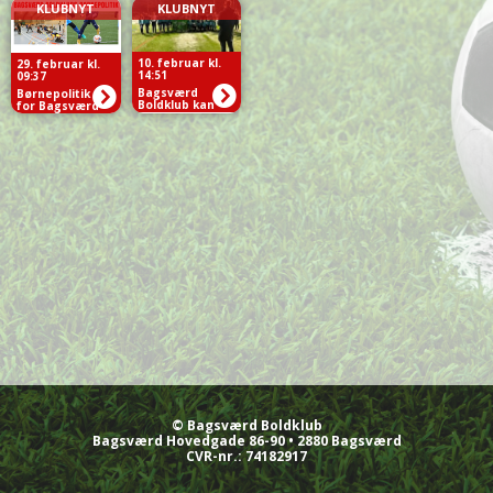
KLUBNYT
KLUBNYT
10. februar kl.
29. februar kl.
14:51
09:37
Bagsværd
Børnepolitik
Boldklub kan
for Bagsværd
nu kalde sig
Boldklub
DBU Get Movin
klub
© Bagsværd Boldklub
Bagsværd Hovedgade 86-90 • 2880 Bagsværd
CVR-nr.:
74182917